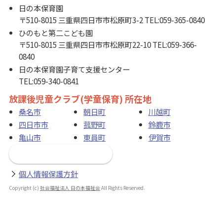
日の本保育園
〒510-8015 三重県四日市市松原町3-2 TEL:059-365-0840
ひのもと第二こども園
〒510-8015 三重県四日市市松原町22-10 TEL:059-366-
0840
日の本保育園子育て支援センター
TEL:059-340-0841
放課後児童クラブ(学童保育) 所在地
桑名市
朝日町
川越町
四日市市
菰野町
鈴鹿市
亀山市
東員町
伊賀市
お問い合わせフォーム
個人情報保護方針
Copyright (c)
社会福祉法人 日の本福祉会
All Rights Reserved.