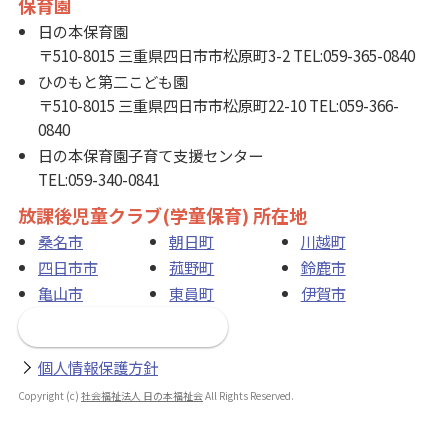
保育園
日の本保育園
〒510-8015 三重県四日市市松原町3-2 TEL:059-365-0840
ひのもと第二こども園
〒510-8015 三重県四日市市松原町22-10 TEL:059-366-
0840
日の本保育園子育て支援センター
TEL:059-340-0841
放課後児童クラブ(学童保育) 所在地
桑名市
朝日町
川越町
四日市市
菰野町
鈴鹿市
亀山市
東員町
伊賀市
お問い合わせフォーム
個人情報保護方針
Copyright (c)
社会福祉法人 日の本福祉会
All Rights Reserved.