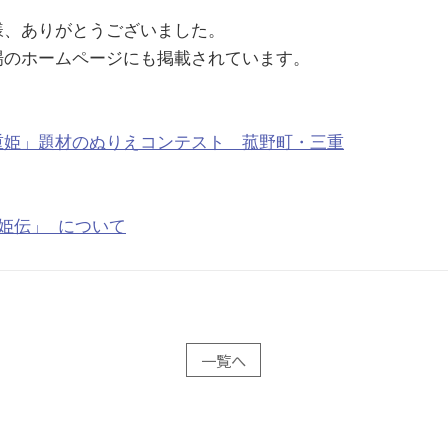
、ありがとうございました。

のホームページにも掲載されています。

重姫」題材のぬりえコンテスト　菰野町・三重
姫伝」 について
一覧へ