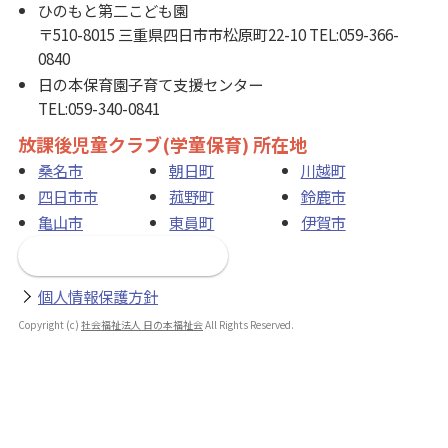
ひのもと第二こども園
〒510-8015 三重県四日市市松原町22-10 TEL:059-366-
0840
日の本保育園子育て支援センター
TEL:059-340-0841
放課後児童クラブ(学童保育) 所在地
桑名市
朝日町
川越町
四日市市
菰野町
鈴鹿市
亀山市
東員町
伊賀市
お問い合わせフォーム
個人情報保護方針
Copyright (c)
社会福祉法人 日の本福祉会
All Rights Reserved.